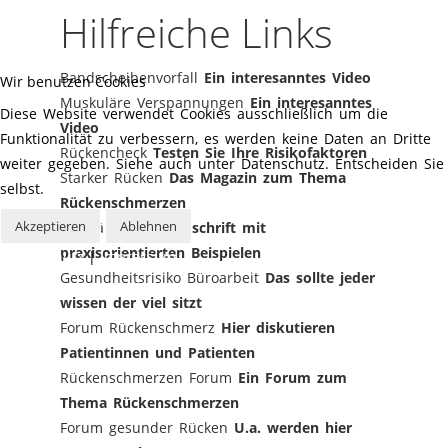
Hilfreiche Links
Bandscheibenvorfall
Ein interesanntes Video
Wir benutzen Cookies
Muskuläre Verspannungen
Ein interesanntes
Diese Website verwendet Cookies ausschließlich um die
Video
Funktionalität zu verbessern, es werden keine Daten an Dritte
Rückencheck
Testen Sie Ihre Risikofaktoren
weiter gegeben. Siehe auch unter Datenschutz. Entscheiden Sie
Starker Rücken
Das Magazin zum Thema
selbst.
Rückenschmerzen
Akzeptieren
Ablehnen
Die Säule
Eine Zeitschrift mit
praxisorientierten Beispielen
Datenschutz
|
Impressum
Gesundheitsrisiko Büroarbeit
Das sollte jeder
wissen der viel sitzt
Forum Rückenschmerz
Hier diskutieren
Patientinnen und Patienten
Rückenschmerzen Forum
Ein Forum zum
Thema Rückenschmerzen
Forum gesunder Rücken
U.a. werden hier